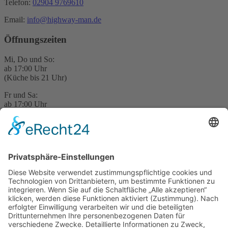
Telefon:
02904 9769610
Email:
info@highway-man.de
Öffnungszeiten
Mi, Do und So:
ab 17:00 Uhr
(Küche bis 21 Uhr)
Fr und Sa:
ab 17:00 Uhr
(Küche bis 22 Uhr)
Mo und Di:
Geschlossen
Essen ausser Haus
Alle unsere Gerichte können auch zum Mitnehmen bestellt werden.
Frisch zubereitet und gut verpackt schmeckt unser Essen auch zu
Hause.
Speisekarte online